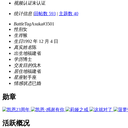
视频认证
未认证
统计信息
|
回帖数 593
|
主题数 40
BattleTag
Asuka#3501
性别
女
生肖
猴
生日
1992 年 12 月 4 日
真实姓名
陈
出生地
福建省
学历
博士
交友目的
伐木
居住地
福建省
星座
射手座
情感状态
已婚
勋章
活跃概况