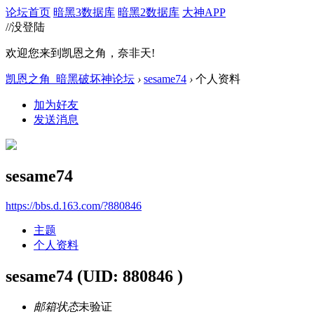
论坛首页
暗黑3数据库
暗黑2数据库
大神APP
//没登陆
欢迎您来到凯恩之角，奈非天!
凯恩之角_暗黑破坏神论坛
›
sesame74
›
个人资料
加为好友
发送消息
sesame74
https://bbs.d.163.com/?880846
主题
个人资料
sesame74
(UID: 880846 )
邮箱状态
未验证