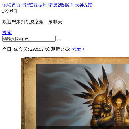
论坛首页
暗黑3数据库
暗黑2数据库
大神APP
//没登陆
欢迎您来到凯恩之角，奈非天!
搜索
今日:
88
会员:
2926514
欢迎新会员:
老土丶