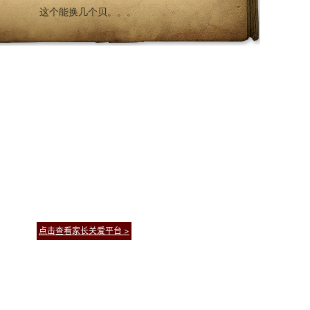
规则
-
网易游戏
-
商务合作
-
加入我们
点击查看家长关爱平台 >