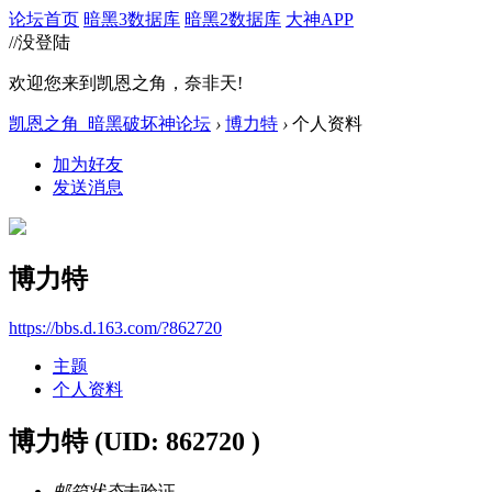
论坛首页
暗黑3数据库
暗黑2数据库
大神APP
//没登陆
欢迎您来到凯恩之角，奈非天!
凯恩之角_暗黑破坏神论坛
›
博力特
›
个人资料
加为好友
发送消息
博力特
https://bbs.d.163.com/?862720
主题
个人资料
博力特
(UID: 862720 )
邮箱状态
未验证