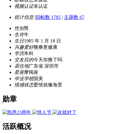
视频认证
未认证
统计信息
|
回帖数 1785
|
主题数 67
性别
男
生肖
牛
生日
1985 年 1 月 18 日
兴趣爱好
撸撸更健康
学历
本科
交友目的
今天你撸了吗
居住地
广东省 深圳市
星座
摩羯座
毕业学校
国美
情感状态
爱情就像海景
勋章
活跃概况