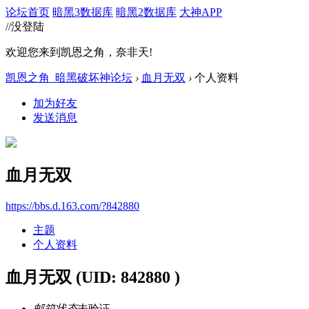
论坛首页
暗黑3数据库
暗黑2数据库
大神APP
//没登陆
欢迎您来到凯恩之角，奈非天!
凯恩之角_暗黑破坏神论坛
›
血月无双
›
个人资料
加为好友
发送消息
血月无双
https://bbs.d.163.com/?842880
主题
个人资料
血月无双
(UID: 842880 )
邮箱状态
未验证