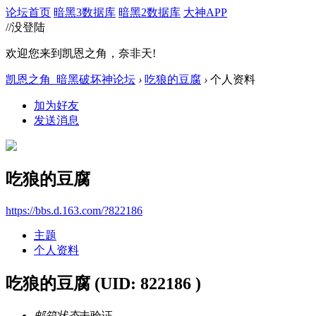
论坛首页
暗黑3数据库
暗黑2数据库
大神APP
//没登陆
欢迎您来到凯恩之角，奈非天!
凯恩之角_暗黑破坏神论坛
›
吃狼的豆腐
›
个人资料
加为好友
发送消息
吃狼的豆腐
https://bbs.d.163.com/?822186
主题
个人资料
吃狼的豆腐
(UID: 822186 )
邮箱状态
未验证