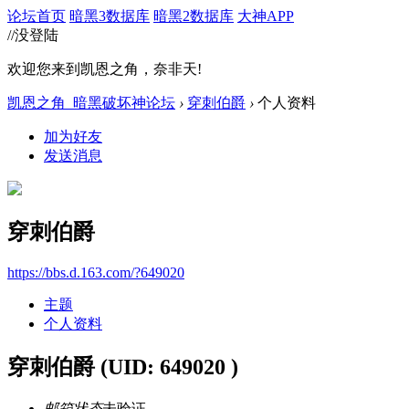
论坛首页
暗黑3数据库
暗黑2数据库
大神APP
//没登陆
欢迎您来到凯恩之角，奈非天!
凯恩之角_暗黑破坏神论坛
›
穿刺伯爵
›
个人资料
加为好友
发送消息
穿刺伯爵
https://bbs.d.163.com/?649020
主题
个人资料
穿刺伯爵
(UID: 649020 )
邮箱状态
未验证