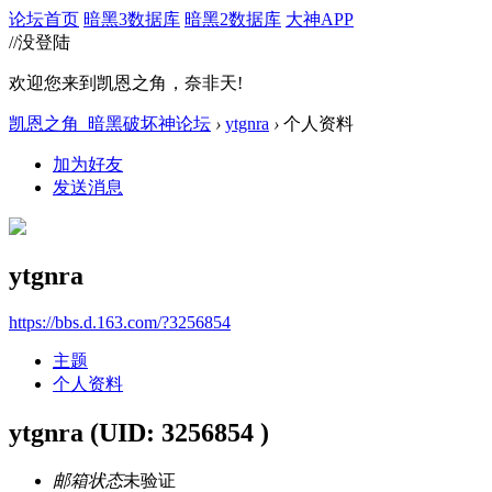
论坛首页
暗黑3数据库
暗黑2数据库
大神APP
//没登陆
欢迎您来到凯恩之角，奈非天!
凯恩之角_暗黑破坏神论坛
›
ytgnra
›
个人资料
加为好友
发送消息
ytgnra
https://bbs.d.163.com/?3256854
主题
个人资料
ytgnra
(UID: 3256854 )
邮箱状态
未验证