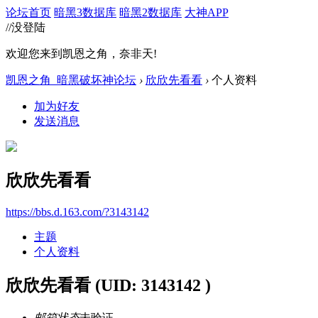
论坛首页
暗黑3数据库
暗黑2数据库
大神APP
//没登陆
欢迎您来到凯恩之角，奈非天!
凯恩之角_暗黑破坏神论坛
›
欣欣先看看
›
个人资料
加为好友
发送消息
欣欣先看看
https://bbs.d.163.com/?3143142
主题
个人资料
欣欣先看看
(UID: 3143142 )
邮箱状态
未验证