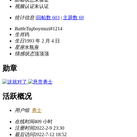
视频认证
未认证
统计信息
|
回帖数 603
|
主题数 69
BattleTag
boymuzi#1214
生肖
鸡
生日
1993 年 2 月 4 日
星座
水瓶座
情感状态
顶顶顶
勋章
活跃概况
用户组
勇士
在线时间
409 小时
注册时间
2022-2-9 23:30
最后访问
2022-7-12 18:52