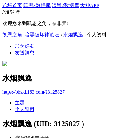
论坛首页
暗黑3数据库
暗黑2数据库
大神APP
//没登陆
欢迎您来到凯恩之角，奈非天!
凯恩之角_暗黑破坏神论坛
›
水烟飘逸
›
个人资料
加为好友
发送消息
水烟飘逸
https://bbs.d.163.com/?3125827
主题
个人资料
水烟飘逸
(UID: 3125827 )
邮箱状态
未验证