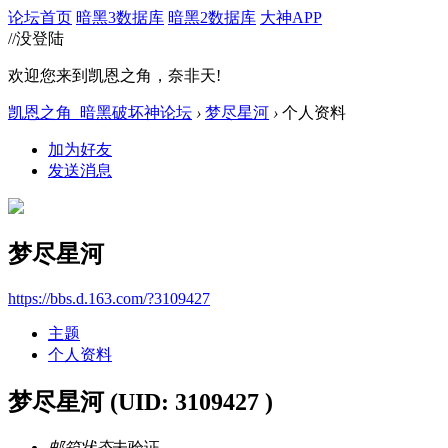
论坛首页
暗黑3数据库
暗黑2数据库
大神APP
//没登陆
欢迎您来到凯恩之角，奈非天!
凯恩之角_暗黑破坏神论坛
›
梦尽星河
›
个人资料
加为好友
发送消息
梦尽星河
https://bbs.d.163.com/?3109427
主题
个人资料
梦尽星河
(UID: 3109427 )
邮箱状态
未验证