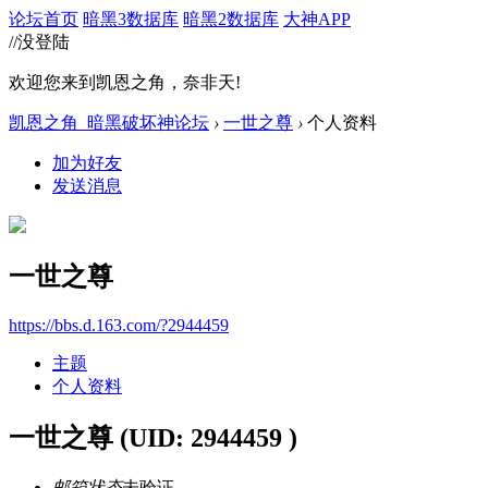
论坛首页
暗黑3数据库
暗黑2数据库
大神APP
//没登陆
欢迎您来到凯恩之角，奈非天!
凯恩之角_暗黑破坏神论坛
›
一世之尊
›
个人资料
加为好友
发送消息
一世之尊
https://bbs.d.163.com/?2944459
主题
个人资料
一世之尊
(UID: 2944459 )
邮箱状态
未验证