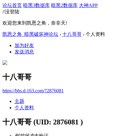
论坛首页
暗黑3数据库
暗黑2数据库
大神APP
//没登陆
欢迎您来到凯恩之角，奈非天!
凯恩之角_暗黑破坏神论坛
›
十八哥哥
›
个人资料
加为好友
发送消息
十八哥哥
https://bbs.d.163.com/?2876081
主题
个人资料
十八哥哥
(UID: 2876081 )
邮箱状态
未验证