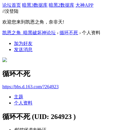
论坛首页
暗黑3数据库
暗黑2数据库
大神APP
//没登陆
欢迎您来到凯恩之角，奈非天!
凯恩之角_暗黑破坏神论坛
›
循环不死
›
个人资料
加为好友
发送消息
循环不死
https://bbs.d.163.com/?264923
主题
个人资料
循环不死
(UID: 264923 )
邮箱状态
未验证