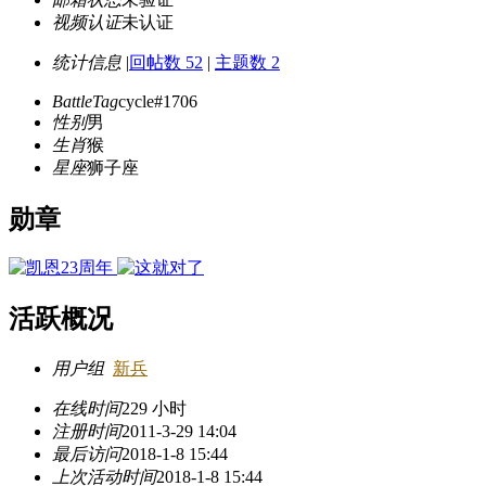
视频认证
未认证
统计信息
|
回帖数 52
|
主题数 2
BattleTag
cycle#1706
性别
男
生肖
猴
星座
狮子座
勋章
活跃概况
用户组
新兵
在线时间
229 小时
注册时间
2011-3-29 14:04
最后访问
2018-1-8 15:44
上次活动时间
2018-1-8 15:44