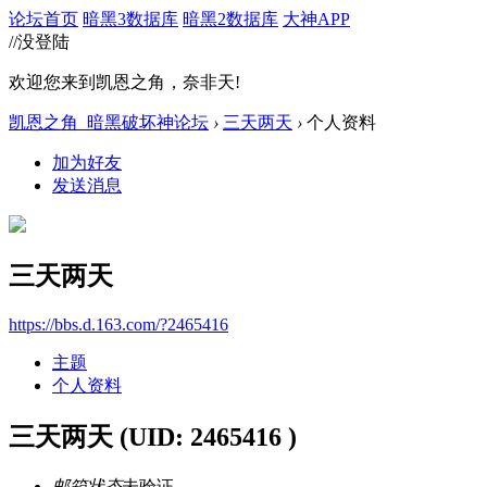
论坛首页
暗黑3数据库
暗黑2数据库
大神APP
//没登陆
欢迎您来到凯恩之角，奈非天!
凯恩之角_暗黑破坏神论坛
›
三天两天
›
个人资料
加为好友
发送消息
三天两天
https://bbs.d.163.com/?2465416
主题
个人资料
三天两天
(UID: 2465416 )
邮箱状态
未验证