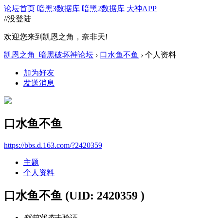
论坛首页
暗黑3数据库
暗黑2数据库
大神APP
//没登陆
欢迎您来到凯恩之角，奈非天!
凯恩之角_暗黑破坏神论坛
›
口水鱼不鱼
›
个人资料
加为好友
发送消息
口水鱼不鱼
https://bbs.d.163.com/?2420359
主题
个人资料
口水鱼不鱼
(UID: 2420359 )
邮箱状态
未验证