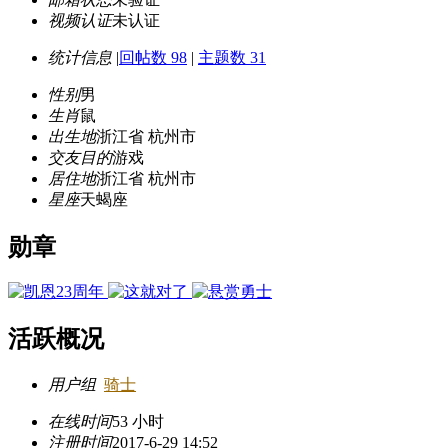
视频认证
未认证
统计信息
|
回帖数 98
|
主题数 31
性别
男
生肖
鼠
出生地
浙江省 杭州市
交友目的
游戏
居住地
浙江省 杭州市
星座
天蝎座
勋章
活跃概况
用户组
骑士
在线时间
53 小时
注册时间
2017-6-29 14:52