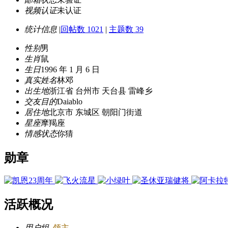
视频认证
未认证
统计信息
|
回帖数 1021
|
主题数 39
性别
男
生肖
鼠
生日
1996 年 1 月 6 日
真实姓名
林邓
出生地
浙江省 台州市 天台县 雷峰乡
交友目的
Daiablo
居住地
北京市 东城区 朝阳门街道
星座
摩羯座
情感状态
你猜
勋章
活跃概况
用户组
领主