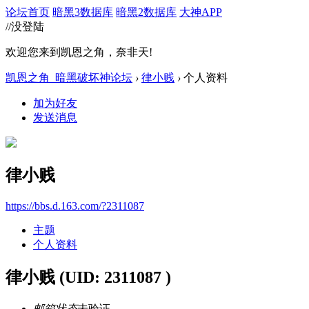
论坛首页
暗黑3数据库
暗黑2数据库
大神APP
//没登陆
欢迎您来到凯恩之角，奈非天!
凯恩之角_暗黑破坏神论坛
›
律小贱
›
个人资料
加为好友
发送消息
律小贱
https://bbs.d.163.com/?2311087
主题
个人资料
律小贱
(UID: 2311087 )
邮箱状态
未验证