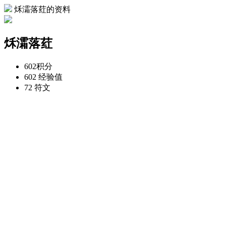
秌灀落荭的资料
秌灀落荭
602
积分
602
经验值
72
符文