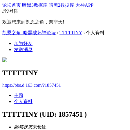
论坛首页
暗黑3数据库
暗黑2数据库
大神APP
//没登陆
欢迎您来到凯恩之角，奈非天!
凯恩之角_暗黑破坏神论坛
›
TTTTTINY
›
个人资料
加为好友
发送消息
TTTTTINY
https://bbs.d.163.com/?1857451
主题
个人资料
TTTTTINY
(UID: 1857451 )
邮箱状态
未验证