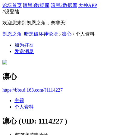
论坛首页
暗黑3数据库
暗黑2数据库
大神APP
//没登陆
欢迎您来到凯恩之角，奈非天!
凯恩之角_暗黑破坏神论坛
›
凛心
›
个人资料
加为好友
发送消息
凛心
https://bbs.d.163.com/?1114227
主题
个人资料
凛心
(UID: 1114227 )
邮箱状态
未验证