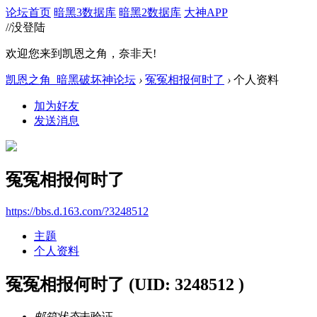
论坛首页
暗黑3数据库
暗黑2数据库
大神APP
//没登陆
欢迎您来到凯恩之角，奈非天!
凯恩之角_暗黑破坏神论坛
›
冤冤相报何时了
›
个人资料
加为好友
发送消息
冤冤相报何时了
https://bbs.d.163.com/?3248512
主题
个人资料
冤冤相报何时了
(UID: 3248512 )
邮箱状态
未验证