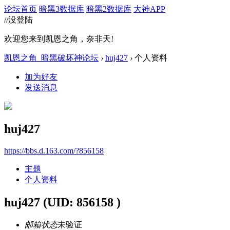
论坛首页
暗黑3数据库
暗黑2数据库
大神APP
//没登陆
欢迎您来到凯恩之角，奈非天!
凯恩之角_暗黑破坏神论坛
›
huj427
›
个人资料
加为好友
发送消息
huj427
https://bbs.d.163.com/?856158
主题
个人资料
huj427
(UID: 856158 )
邮箱状态
未验证