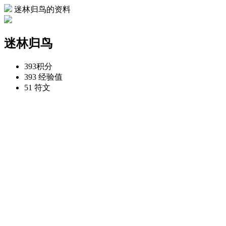
迷林归鸟的资料
迷林归鸟
393
积分
393
经验值
51
符文