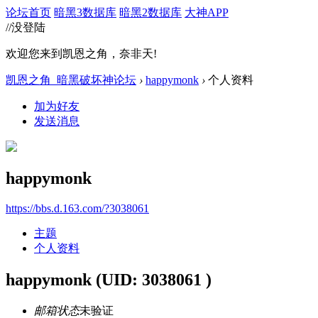
论坛首页
暗黑3数据库
暗黑2数据库
大神APP
//没登陆
欢迎您来到凯恩之角，奈非天!
凯恩之角_暗黑破坏神论坛
›
happymonk
›
个人资料
加为好友
发送消息
happymonk
https://bbs.d.163.com/?3038061
主题
个人资料
happymonk
(UID: 3038061 )
邮箱状态
未验证