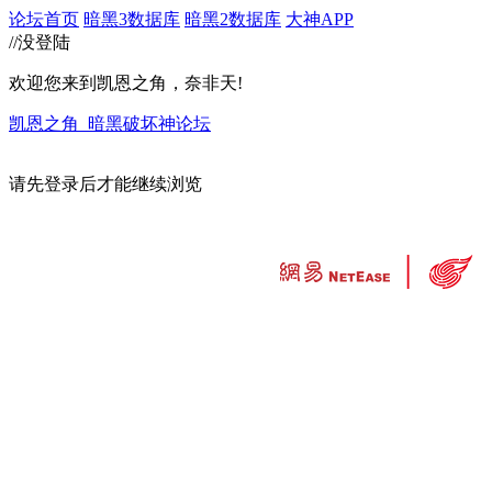
论坛首页
暗黑3数据库
暗黑2数据库
大神APP
//没登陆
欢迎您来到凯恩之角，奈非天!
凯恩之角_暗黑破坏神论坛
请先登录后才能继续浏览
违法和不良信息举报中心
工业和信息