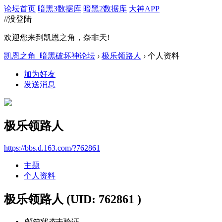
论坛首页
暗黑3数据库
暗黑2数据库
大神APP
//没登陆
欢迎您来到凯恩之角，奈非天!
凯恩之角_暗黑破坏神论坛
›
极乐领路人
›
个人资料
加为好友
发送消息
极乐领路人
https://bbs.d.163.com/?762861
主题
个人资料
极乐领路人
(UID: 762861 )
邮箱状态
未验证