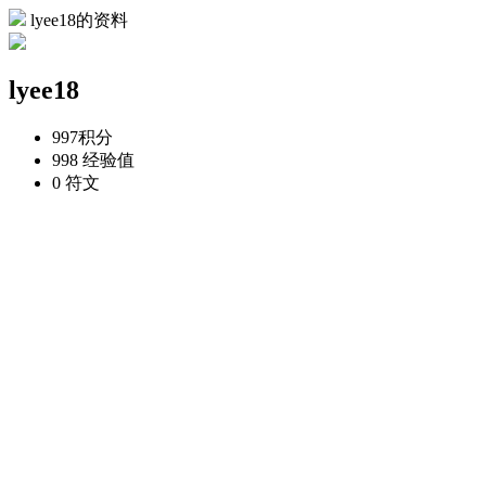
lyee18的资料
lyee18
997
积分
998
经验值
0
符文