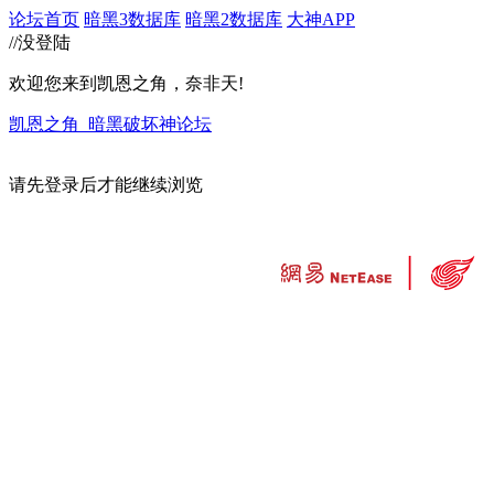
论坛首页
暗黑3数据库
暗黑2数据库
大神APP
//没登陆
欢迎您来到凯恩之角，奈非天!
凯恩之角_暗黑破坏神论坛
请先登录后才能继续浏览
违法和不良信息举报中心
工业和信息