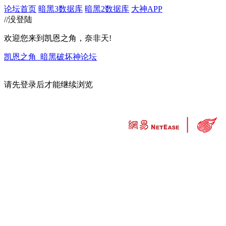
论坛首页
暗黑3数据库
暗黑2数据库
大神APP
//没登陆
欢迎您来到凯恩之角，奈非天!
凯恩之角_暗黑破坏神论坛
请先登录后才能继续浏览
违法和不良信息举报中心
工业和信息