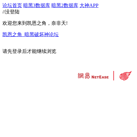
论坛首页
暗黑3数据库
暗黑2数据库
大神APP
//没登陆
欢迎您来到凯恩之角，奈非天!
凯恩之角_暗黑破坏神论坛
请先登录后才能继续浏览
违法和不良信息举报中心
工业和信息