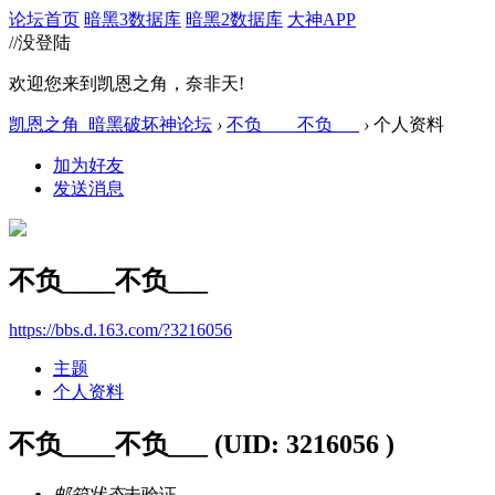
论坛首页
暗黑3数据库
暗黑2数据库
大神APP
//没登陆
欢迎您来到凯恩之角，奈非天!
凯恩之角_暗黑破坏神论坛
›
不负____不负___
›
个人资料
加为好友
发送消息
不负____不负___
https://bbs.d.163.com/?3216056
主题
个人资料
不负____不负___
(UID: 3216056 )
邮箱状态
未验证