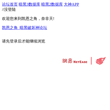
论坛首页
暗黑3数据库
暗黑2数据库
大神APP
//没登陆
欢迎您来到凯恩之角，奈非天!
凯恩之角_暗黑破坏神论坛
请先登录后才能继续浏览
违法和不良信息举报中心
工业和信息