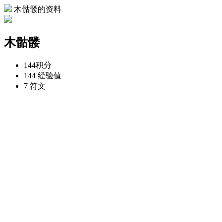
木骷髅的资料
木骷髅
144
积分
144
经验值
7
符文