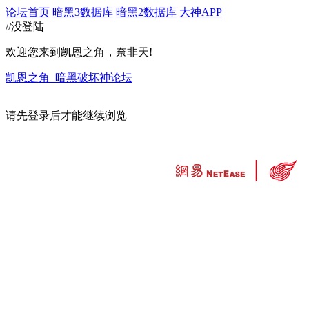
论坛首页
暗黑3数据库
暗黑2数据库
大神APP
//没登陆
欢迎您来到凯恩之角，奈非天!
凯恩之角_暗黑破坏神论坛
请先登录后才能继续浏览
违法和不良信息举报中心
工业和信息