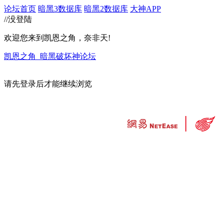
论坛首页
暗黑3数据库
暗黑2数据库
大神APP
//没登陆
欢迎您来到凯恩之角，奈非天!
凯恩之角_暗黑破坏神论坛
请先登录后才能继续浏览
违法和不良信息举报中心
工业和信息