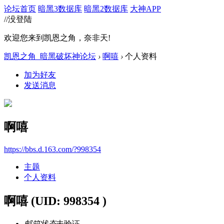
论坛首页
暗黑3数据库
暗黑2数据库
大神APP
//没登陆
欢迎您来到凯恩之角，奈非天!
凯恩之角_暗黑破坏神论坛
›
啊嘻
›
个人资料
加为好友
发送消息
啊嘻
https://bbs.d.163.com/?998354
主题
个人资料
啊嘻
(UID: 998354 )
邮箱状态
未验证