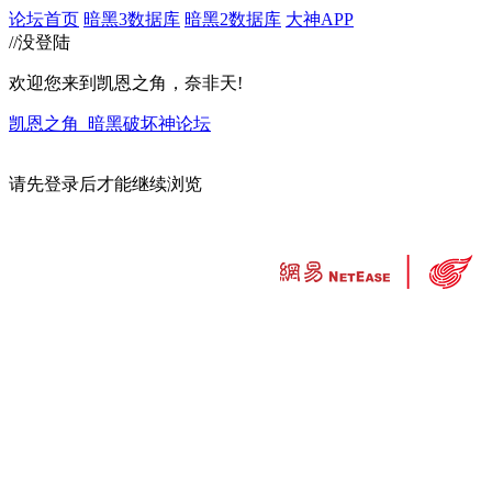
论坛首页
暗黑3数据库
暗黑2数据库
大神APP
//没登陆
欢迎您来到凯恩之角，奈非天!
凯恩之角_暗黑破坏神论坛
请先登录后才能继续浏览
违法和不良信息举报中心
工业和信息