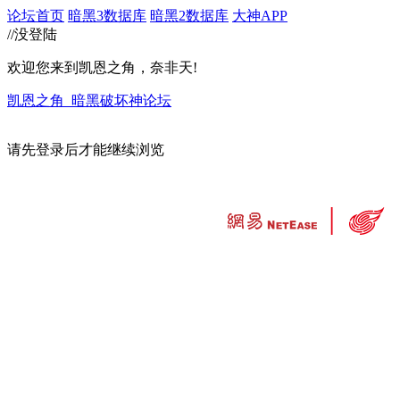
论坛首页
暗黑3数据库
暗黑2数据库
大神APP
//没登陆
欢迎您来到凯恩之角，奈非天!
凯恩之角_暗黑破坏神论坛
请先登录后才能继续浏览
违法和不良信息举报中心
工业和信息