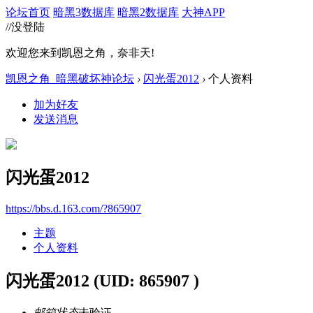
论坛首页
暗黑3数据库
暗黑2数据库
大神APP
//没登陆
欢迎您来到凯恩之角，奈非天!
凯恩之角_暗黑破坏神论坛
›
闪光蛋2012
›
个人资料
加为好友
发送消息
闪光蛋2012
https://bbs.d.163.com/?865907
主题
个人资料
闪光蛋2012
(UID: 865907 )
邮箱状态
未验证