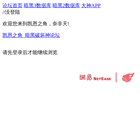
论坛首页
暗黑3数据库
暗黑2数据库
大神APP
//没登陆
欢迎您来到凯恩之角，奈非天!
凯恩之角_暗黑破坏神论坛
请先登录后才能继续浏览
违法和不良信息举报中心
工业和信息