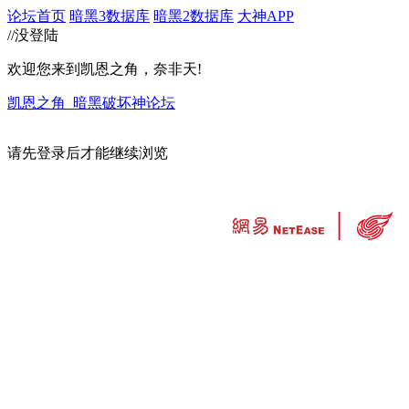
论坛首页
暗黑3数据库
暗黑2数据库
大神APP
//没登陆
欢迎您来到凯恩之角，奈非天!
凯恩之角_暗黑破坏神论坛
请先登录后才能继续浏览
违法和不良信息举报中心
工业和信息