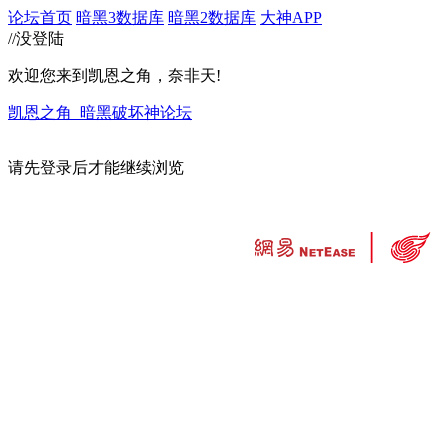
论坛首页
暗黑3数据库
暗黑2数据库
大神APP
//没登陆
欢迎您来到凯恩之角，奈非天!
凯恩之角_暗黑破坏神论坛
请先登录后才能继续浏览
违法和不良信息举报中心
工业和信息