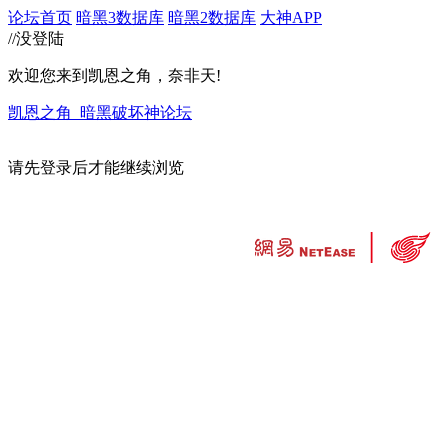
论坛首页
暗黑3数据库
暗黑2数据库
大神APP
//没登陆
欢迎您来到凯恩之角，奈非天!
凯恩之角_暗黑破坏神论坛
请先登录后才能继续浏览
违法和不良信息举报中心
工业和信息