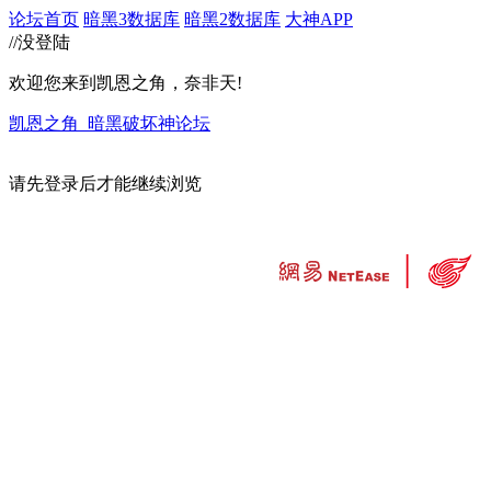
论坛首页
暗黑3数据库
暗黑2数据库
大神APP
//没登陆
欢迎您来到凯恩之角，奈非天!
凯恩之角_暗黑破坏神论坛
请先登录后才能继续浏览
违法和不良信息举报中心
工业和信息