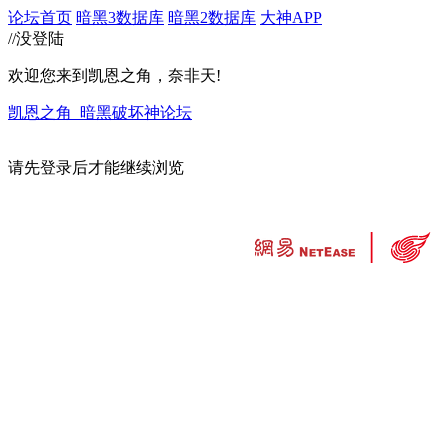
论坛首页
暗黑3数据库
暗黑2数据库
大神APP
//没登陆
欢迎您来到凯恩之角，奈非天!
凯恩之角_暗黑破坏神论坛
请先登录后才能继续浏览
违法和不良信息举报中心
工业和信息