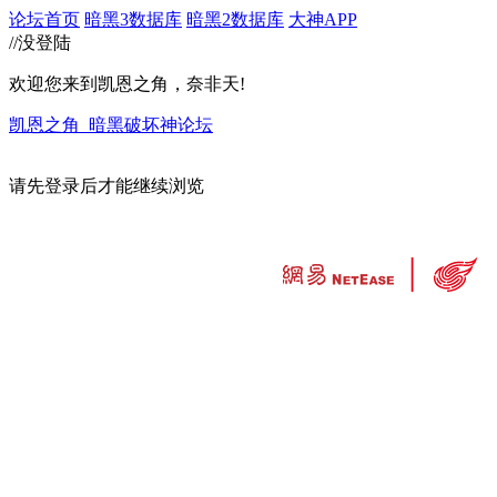
论坛首页
暗黑3数据库
暗黑2数据库
大神APP
//没登陆
欢迎您来到凯恩之角，奈非天!
凯恩之角_暗黑破坏神论坛
请先登录后才能继续浏览
违法和不良信息举报中心
工业和信息