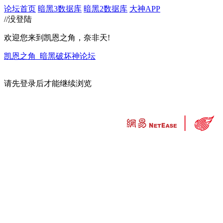
论坛首页
暗黑3数据库
暗黑2数据库
大神APP
//没登陆
欢迎您来到凯恩之角，奈非天!
凯恩之角_暗黑破坏神论坛
请先登录后才能继续浏览
违法和不良信息举报中心
工业和信息