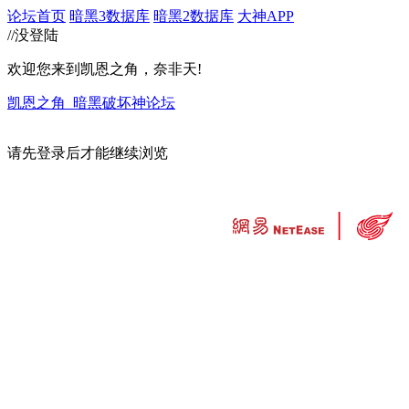
论坛首页
暗黑3数据库
暗黑2数据库
大神APP
//没登陆
欢迎您来到凯恩之角，奈非天!
凯恩之角_暗黑破坏神论坛
请先登录后才能继续浏览
违法和不良信息举报中心
工业和信息