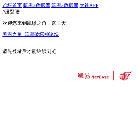
论坛首页
暗黑3数据库
暗黑2数据库
大神APP
//没登陆
欢迎您来到凯恩之角，奈非天!
凯恩之角_暗黑破坏神论坛
请先登录后才能继续浏览
违法和不良信息举报中心
工业和信息