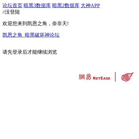
论坛首页
暗黑3数据库
暗黑2数据库
大神APP
//没登陆
欢迎您来到凯恩之角，奈非天!
凯恩之角_暗黑破坏神论坛
请先登录后才能继续浏览
违法和不良信息举报中心
工业和信息