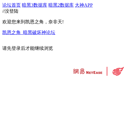
论坛首页
暗黑3数据库
暗黑2数据库
大神APP
//没登陆
欢迎您来到凯恩之角，奈非天!
凯恩之角_暗黑破坏神论坛
请先登录后才能继续浏览
违法和不良信息举报中心
工业和信息